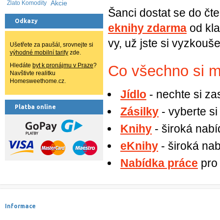
Akcie
Zlato Komodity
Šanci dostat se do čt
Odkazy
eknihy zdarma
od kl
vy, už jste si vyzkouše
Ušetřete za paušál, srovnejte si
výhodné mobilní tarify
zde.
Hledáte
byt k pronájmu v Praze
?
Co všechno si m
Navštivte realitku
Homesweethome.cz.
Jídlo
- nechte si za
Platba online
Zásilky
- vyberte s
Knihy
- široká nabí
eKnihy
- široká nab
Nabídka práce
pro
Informace