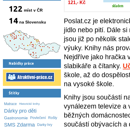
121,- Kč
skladem
122
míst v ČR
14
Poslat.cz je elektroni
na Slovensku
jídlo nebo pití. Dále 
jsou již po několik st
výuky. Knihy nás prová
Nejdříve jako hračka 
Nabídky práce
slabikáře a čítanky.
U
škole, až do dospělos
na vysoké škole.
Štítky
Knihy jsou součástí n
Matrace
Historické knihy
vynálezem televize a 
Dárky pro děti
běžných domácnostech 
Gastronomie
Povlečení
Rošty
součástí obývacích a 
SMS Zdarma
Darky hry