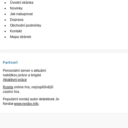
Úvodní stránka
Novinky
Jak nakupovat
Doprava
Obchodní podmínky
Kontakt
Mapa stránek
Partneři
Personální server s aktuální
nabídkou práce a brigád.
Atraktivní práce
Ruleta
online hra, nejúspěšnější
casino hra.
Populární norský autor detektivek Jo
Nesbø
www.nesbo.info
.