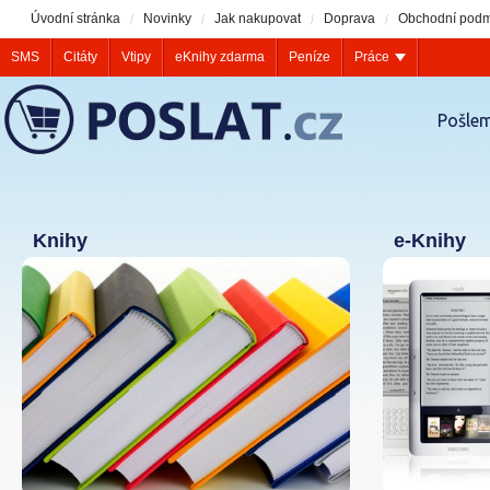
Úvodní stránka
Novinky
Jak nakupovat
Doprava
Obchodní podm
SMS
Citáty
Vtipy
eKnihy zdarma
Peníze
Práce
Pošlem
Knihy
e-Knihy