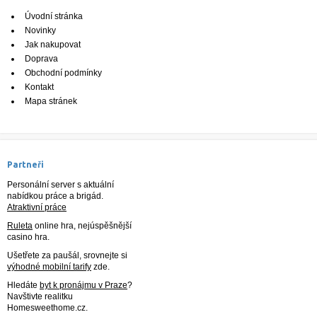
Úvodní stránka
Novinky
Jak nakupovat
Doprava
Obchodní podmínky
Kontakt
Mapa stránek
Partneři
Personální server s aktuální
nabídkou práce a brigád.
Atraktivní práce
Ruleta
online hra, nejúspěšnější
casino hra.
Ušetřete za paušál, srovnejte si
výhodné mobilní tarify
zde.
Hledáte
byt k pronájmu v Praze
?
Navštivte realitku
Homesweethome.cz.