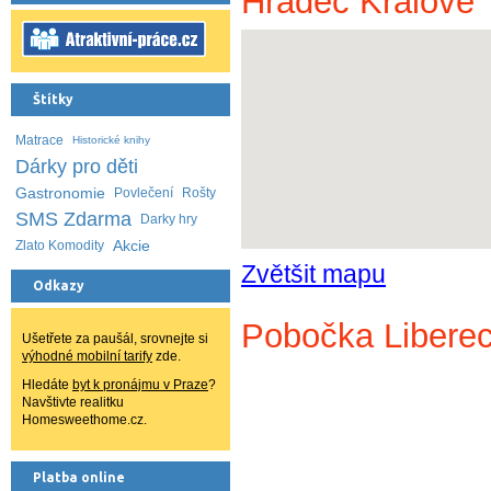
Hradec Králové
Štítky
Matrace
Historické knihy
Dárky pro děti
Gastronomie
Povlečení
Rošty
SMS Zdarma
Darky hry
Akcie
Zlato Komodity
Zvětšit mapu
Odkazy
Pobočka Liberec
Ušetřete za paušál, srovnejte si
výhodné mobilní tarify
zde.
Hledáte
byt k pronájmu v Praze
?
Navštivte realitku
Homesweethome.cz.
Platba online