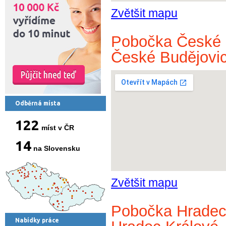
Zvětšit mapu
Pobočka České 
České Budějovi
Odběrná místa
122
míst v ČR
14
na Slovensku
Zvětšit mapu
Pobočka Hradec 
Nabídky práce