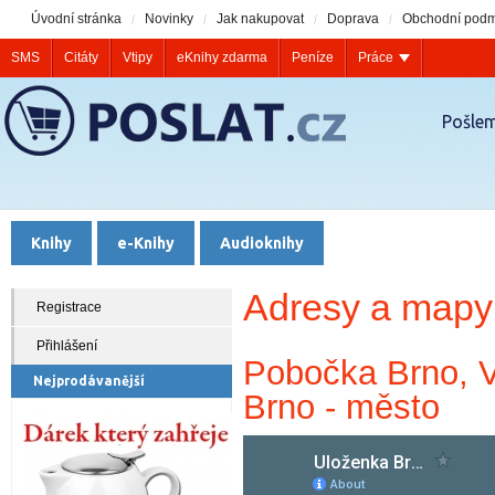
Úvodní stránka
Novinky
Jak nakupovat
Doprava
Obchodní podm
SMS
Citáty
Vtipy
eKnihy zdarma
Peníze
Práce
Pošlem
Knihy
e-Knihy
Audioknihy
Adresy a mapy
Registrace
Přihlášení
Pobočka Brno, V
Nejprodávanější
Brno - město