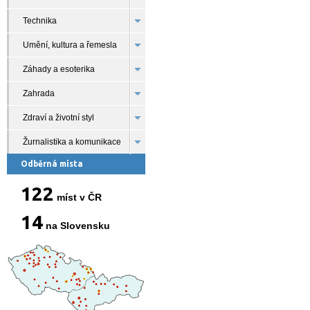
Technika
Umění, kultura a řemesla
Záhady a esoterika
Zahrada
Zdraví a životní styl
Žurnalistika a komunikace
Odběrná místa
122
míst v ČR
14
na Slovensku