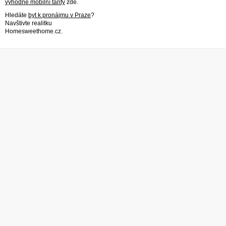
výhodné mobilní tarify
zde.
Hledáte
byt k pronájmu v Praze
?
Navštivte realitku
Homesweethome.cz.