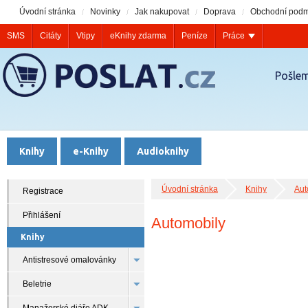
Úvodní stránka
Novinky
Jak nakupovat
Doprava
Obchodní podm
SMS
Citáty
Vtipy
eKnihy zdarma
Peníze
Práce
Pošlem
Knihy
e-Knihy
Audioknihy
Úvodní stránka
Knihy
Aut
Registrace
Přihlášení
Automobily
Knihy
Antistresové omalovánky
Beletrie