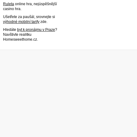
Ruleta
online hra, nejúspěšnější
casino hra.
Ušetřete za paušál, srovnejte si
výhodné mobilní tarify
zde.
Hledáte
byt k pronájmu v Praze
?
Navštivte realitku
Homesweethome.cz.