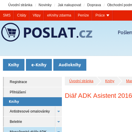
Úvodní stránka
Novinky
Jak nakupovat
Doprava
Obchodní podm
SMS
Citáty
Vtipy
eKnihy zdarma
Peníze
Práce
Pošlem
Knihy
e-Knihy
Audioknihy
Úvodní stránka
Knihy
Man
Registrace
Přihlášení
Diář ADK Asistent 2016
Knihy
Antistresové omalovánky
Beletrie