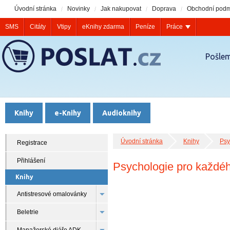
Úvodní stránka
Novinky
Jak nakupovat
Doprava
Obchodní podm
SMS
Citáty
Vtipy
eKnihy zdarma
Peníze
Práce
Pošlem
Knihy
e-Knihy
Audioknihy
Úvodní stránka
Knihy
Psy
Registrace
Přihlášení
Psychologie pro každé
Knihy
Antistresové omalovánky
Beletrie