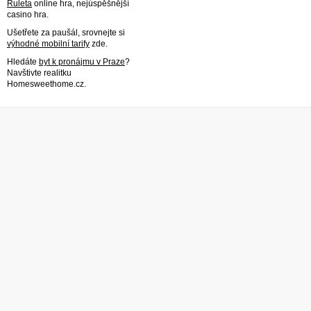
Ruleta
online hra, nejúspěšnější
casino hra.
Ušetřete za paušál, srovnejte si
výhodné mobilní tarify
zde.
Hledáte
byt k pronájmu v Praze
?
Navštivte realitku
Homesweethome.cz.