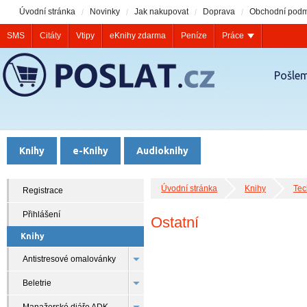
Úvodní stránka
Novinky
Jak nakupovat
Doprava
Obchodní podm
SMS
Citáty
Vtipy
eKnihy zdarma
Peníze
Práce
Pošlem
Knihy
e-Knihy
Audioknihy
Úvodní stránka
Knihy
Tec
Registrace
Přihlášení
Ostatní
Knihy
Antistresové omalovánky
Beletrie