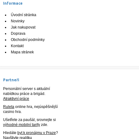
Informace
Úvodní stránka
Novinky
Jak nakupovat
Doprava
Obchodní podmínky
Kontakt
Mapa stránek
Partneři
Personální server s aktuální
nabídkou práce a brigád.
Atraktivní práce
Ruleta
online hra, nejúspěšnější
casino hra.
Ušetřete za paušál, srovnejte si
výhodné mobilní tarify
zde.
Hledáte
byt k pronájmu v Praze
?
Navštivte realitku