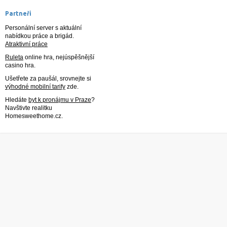
Partneři
Personální server s aktuální
nabídkou práce a brigád.
Atraktivní práce
Ruleta
online hra, nejúspěšnější
casino hra.
Ušetřete za paušál, srovnejte si
výhodné mobilní tarify
zde.
Hledáte
byt k pronájmu v Praze
?
Navštivte realitku
Homesweethome.cz.