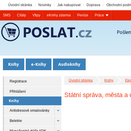
Úvodní stránka
Novinky
Jak nakupovat
Doprava
Obchodní podm
SMS
Citáty
Vtipy
eKnihy zdarma
Peníze
Práce
Pošlem
Knihy
e-Knihy
Audioknihy
Úvodní stránka
Knihy
Eko
Registrace
Přihlášení
Státní správa, města a
Knihy
Antistresové omalovánky
Beletrie