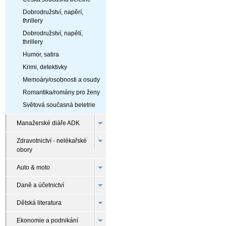
Dobrodružství, napěrí,
thrillery
Dobrodružství, napětí,
thrillery
Humor, satira
Krimi, detektivky
Memoáry/osobnosti a osudy
Romantika/romány pro ženy
Světová současná beletrie
Manažerské diáře ADK
Zdravotnictví - nelékařské
obory
Auto & moto
Daně a účetnictví
Dětská literatura
Ekonomie a podnikání