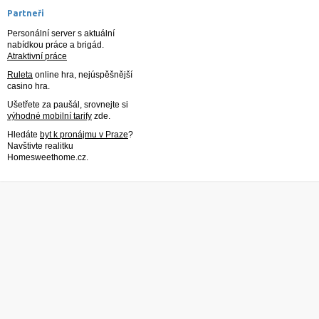
Partneři
Personální server s aktuální
nabídkou práce a brigád.
Atraktivní práce
Ruleta
online hra, nejúspěšnější
casino hra.
Ušetřete za paušál, srovnejte si
výhodné mobilní tarify
zde.
Hledáte
byt k pronájmu v Praze
?
Navštivte realitku
Homesweethome.cz.