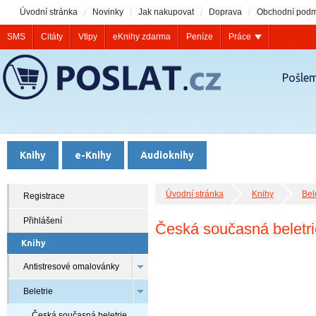
Úvodní stránka
Novinky
Jak nakupovat
Doprava
Obchodní podm
SMS
Citáty
Vtipy
eKnihy zdarma
Peníze
Práce
Pošlem
Knihy
e-Knihy
Audioknihy
Úvodní stránka
Knihy
Bel
Registrace
Přihlášení
Česká současná beletri
Knihy
Antistresové omalovánky
Beletrie
Česká současná beletrie