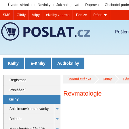
Úvodní stránka
Novinky
Jak nakupovat
Doprava
Obchodní podm
SMS
Citáty
Vtipy
eKnihy zdarma
Peníze
Práce
Pošlem
Knihy
e-Knihy
Audioknihy
Úvodní stránka
Knihy
Lék
Registrace
Přihlášení
Revmatologie
Knihy
Antistresové omalovánky
Beletrie