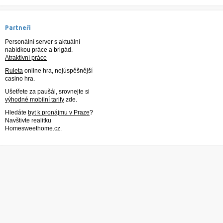
Partneři
Personální server s aktuální
nabídkou práce a brigád.
Atraktivní práce
Ruleta
online hra, nejúspěšnější
casino hra.
Ušetřete za paušál, srovnejte si
výhodné mobilní tarify
zde.
Hledáte
byt k pronájmu v Praze
?
Navštivte realitku
Homesweethome.cz.