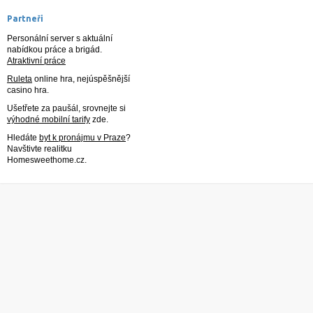
Partneři
Personální server s aktuální
nabídkou práce a brigád.
Atraktivní práce
Ruleta
online hra, nejúspěšnější
casino hra.
Ušetřete za paušál, srovnejte si
výhodné mobilní tarify
zde.
Hledáte
byt k pronájmu v Praze
?
Navštivte realitku
Homesweethome.cz.