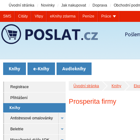
Úvodní stránka
Novinky
Jak nakupovat
Doprava
Obchodní podm
SMS
Citáty
Vtipy
eKnihy zdarma
Peníze
Práce
Pošlem
Knihy
e-Knihy
Audioknihy
Úvodní stránka
Knihy
Eko
Registrace
Přihlášení
Prosperita firmy
Knihy
Antistresové omalovánky
Beletrie