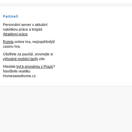
Partneři
Personální server s aktuální
nabídkou práce a brigád.
Atraktivní práce
Ruleta
online hra, nejúspěšnější
casino hra.
Ušetřete za paušál, srovnejte si
výhodné mobilní tarify
zde.
Hledáte
byt k pronájmu v Praze
?
Navštivte realitku
Homesweethome.cz.