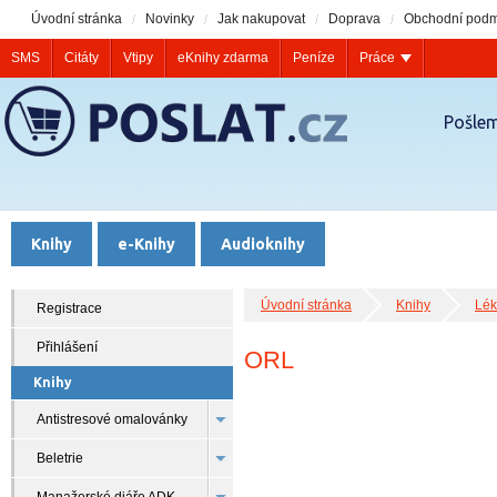
Úvodní stránka
Novinky
Jak nakupovat
Doprava
Obchodní podm
SMS
Citáty
Vtipy
eKnihy zdarma
Peníze
Práce
Pošlem
Knihy
e-Knihy
Audioknihy
Úvodní stránka
Knihy
Lék
Registrace
Přihlášení
ORL
Knihy
Antistresové omalovánky
Beletrie