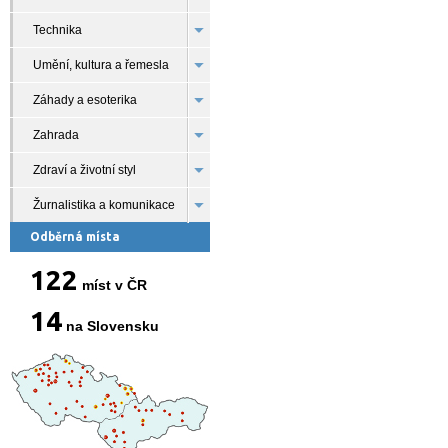
Technika
Umění, kultura a řemesla
Záhady a esoterika
Zahrada
Zdraví a životní styl
Žurnalistika a komunikace
Odběrná místa
122
míst v ČR
14
na Slovensku