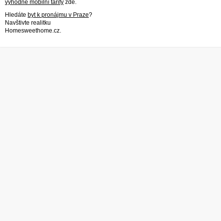
výhodné mobilní tarify
zde.
Hledáte
byt k pronájmu v Praze
?
Navštivte realitku
Homesweethome.cz.