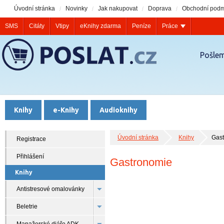
Úvodní stránka
Novinky
Jak nakupovat
Doprava
Obchodní podm
SMS
Citáty
Vtipy
eKnihy zdarma
Peníze
Práce
Pošlem
Knihy
e-Knihy
Audioknihy
Úvodní stránka
Knihy
Gas
Registrace
Přihlášení
Gastronomie
Knihy
Antistresové omalovánky
Beletrie